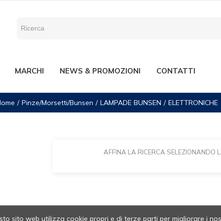
MARCHI
NEWS & PROMOZIONI
CONTATTI
Home
Pinze/Morsetti/Bunsen
LAMPADE BUNSEN
ELETTRONICHE
AFFINA LA RICERCA SELEZIONANDO 
to sito web utilizza cookie propri e di terze parti per migliorare i nos