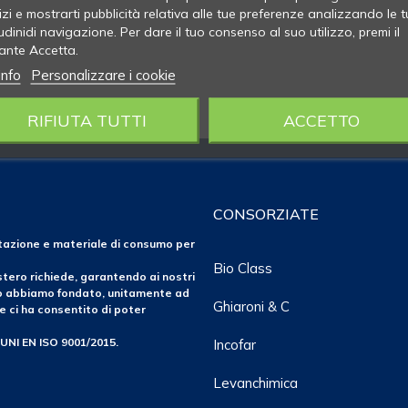
izi e mostrarti pubblicità relativa alle tue preferenze analizzando le t
udinidi navigazione. Per dare il tuo consenso al suo utilizzo, premi il
ante Accetta.
info
Personalizzare i cookie
RIFIUTA TUTTI
ACCETTO
CONSORZIATE
ntazione e materiale di consumo per
Bio Class
tero richiede, garantendo ai nostri
po abbiamo fondato, unitamente ad
Ghiaroni & C
e ci ha consentito di poter
 UNI EN ISO 9001/2015.
Incofar
Levanchimica