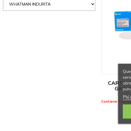
Ques
serv
CARTA 
abit
GRADO
puls
Piú 
Contiene 7 artico