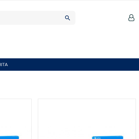
search
ITA