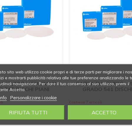
to sito web utilizza cookie propri e di terze parti per migliorare i nos
izi e mostrarti pubblicità relativa alle tue preferenze analizzando le t
DA FILTRO WHATMAN
CARTA DA FILTRO 
udinidi navigazione. Per dare il tuo consenso al suo utilizzo, premi il
 542 DISCHI PIANI
GRADO 541 DISCHI
ante Accetta.
info
Personalizzare i cookie
li
Contiene 7 articoli
RIFIUTA TUTTI
ACCETTO