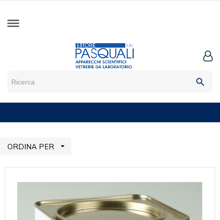
search

ORDINA PER