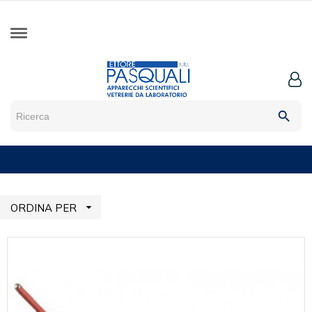
search

ORDINA PER