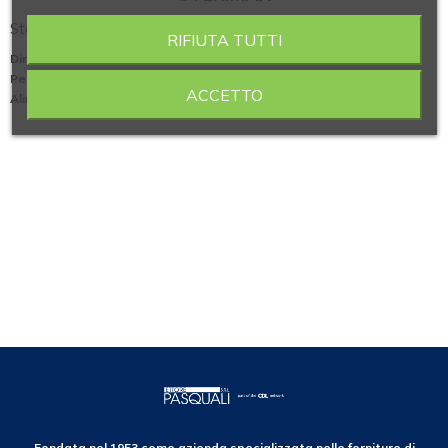
Sterilizzatore per anse modello STERIMAX
RIFIUTA TUTTI
Dimensione (LxPxH mm)
: 175x139x129
Peso (kg)
: 960
ACCETTO
Alimentazione/Consumo (V/Hz/W)
: 220/50/160
Fondata nel 1953 come azienda specializzata nelle forniture di