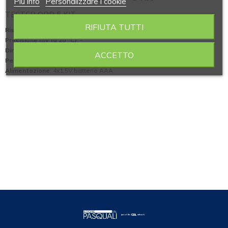
Piú info
Personalizzare i cookie
TESTER ORP 5 KIT
RIFIUTA TUTTI
Risoluzione (mV)
: 0,1/1
Precisione mV (a 20° C)
: -
Dimensioni (Ø x L mm)
: 35X175
ACCETTO
Peso (kg)
: 130
Alimentazione
: 4x1,5V batterie AAA