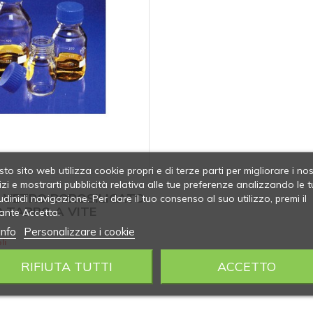
to sito web utilizza cookie propri e di terze parti per migliorare i nos
izi e mostrarti pubblicità relativa alle tue preferenze analizzando le t
E VETRO BOROSILICATO
udinidi navigazione. Per dare il tuo consenso al suo utilizzo, premi il
O TAPPO A VITE
ante Accetta.
info
Personalizzare i cookie
li
RIFIUTA TUTTI
ACCETTO