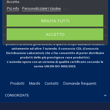
Accetta.
Piú info
Personalizzare i cookie
RIFIUTA TUTTI
Fondata nel 1953 come azienda specializzata nelle forniture di
strumentazione e materiale di consumo per laboratori di analisi e di
ricerca.
ACCETTO
Siamo costantemente attenti alle novità che il mercato nazionale ed
estero richiede, garantendo ai nostri clienti strumentazione e
prodotti di ultima generazione; a questo scopo abbiamo fondato,
unitamente ad altre 7 aziende, il consorzio CDL (Consorzio
Distribuzione Laboratori) che ci ha consentito di poter distribuire
prodotti delle più prestigiose case produttrici.
L'azienda opera con un sistema di qualità certificato secondo le
norme UNI EN ISO 9001/2015.
Prodotti
Marchi
Contatti
Domande frequenti
CONSORZIATE
