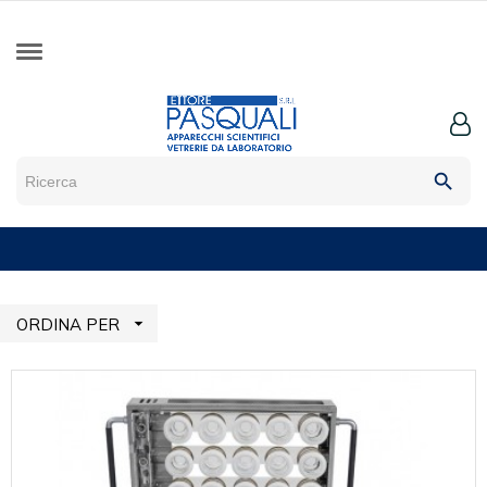
search

ORDINA PER