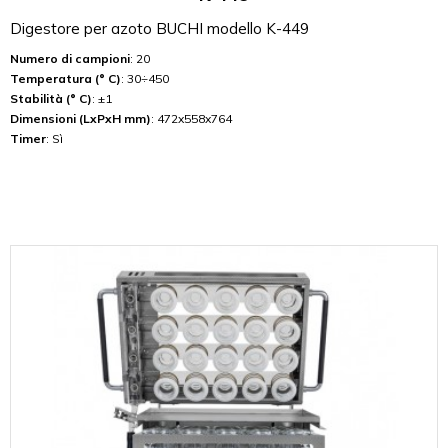
Digestore per azoto BUCHI modello K-449
Numero di campioni
: 20
Temperatura (° C)
: 30÷450
Stabilità (° C)
: ±1
Dimensioni (LxPxH mm)
: 472x558x764
Timer
: Sì