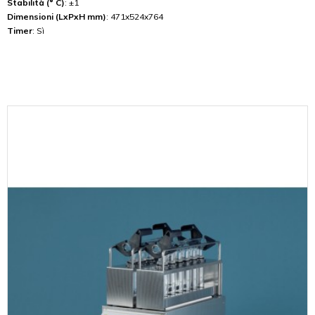
Stabilità (° C)
: ±1
Dimensioni (LxPxH mm)
: 471x524x764
Timer
: Sì