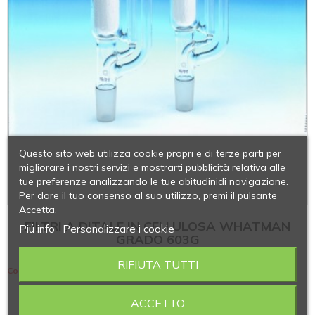
Questo sito web utilizza cookie propri e di terze parti per
migliorare i nostri servizi e mostrarti pubblicità relativa alle
tue preferenze analizzando le tue abitudinidi navigazione.
Per dare il tuo consenso al suo utilizzo, premi il pulsante
Accetta.
FILTRI A DITALE IN CELLULOSA WHATMAN
Piú info
Personalizzare i cookie
GRADO 603G
RIFIUTA TUTTI
Contiene 12 articoli
ACCETTO