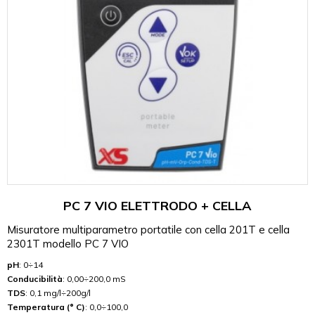
PC 7 VIO ELETTRODO + CELLA
Misuratore multiparametro portatile con cella 201T e cella
2301T modello PC 7 VIO
pH
: 0÷14
Conducibilità
: 0,00÷200,0 mS
TDS
: 0,1 mg/l÷200g/l
Temperatura (° C)
: 0,0÷100,0