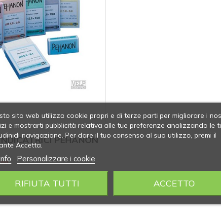
to sito web utilizza cookie propri e di terze parti per migliorare i nos
izi e mostrarti pubblicità relativa alle tue preferenze analizzando le t
udinidi navigazione. Per dare il tuo consenso al suo utilizzo, premi il
INDICATRICI PEHANON
ante Accetta.
info
Personalizzare i cookie
oli
RIFIUTA TUTTI
ACCETTO