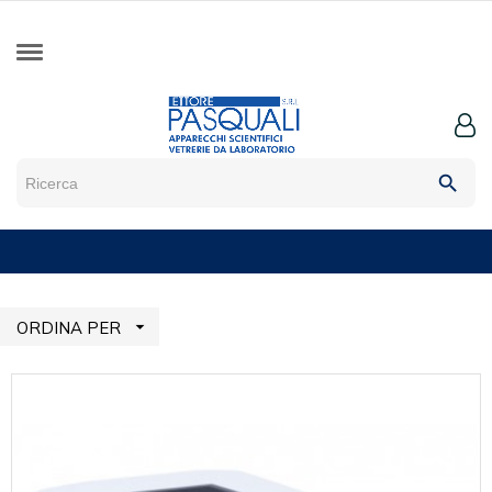
search

ORDINA PER