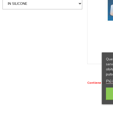
Ques
serv
abit
TA
puls
Piú 
Contiene 15 artic