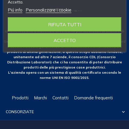
Accetta.
Piú info
Personalizzare i cookie
RIFIUTA TUTTI
Fondata nel 1953 come azienda specializzata nelle forniture di
strumentazione e materiale di consumo per laboratori di analisi e di
ricerca.
ACCETTO
Siamo costantemente attenti alle novità che il mercato nazionale ed
estero richiede, garantendo ai nostri clienti strumentazione e
prodotti di ultima generazione; a questo scopo abbiamo fondato,
unitamente ad altre 7 aziende, il consorzio CDL (Consorzio
Distribuzione Laboratori) che ci ha consentito di poter distribuire
prodotti delle più prestigiose case produttrici.
L'azienda opera con un sistema di qualità certificato secondo le
norme UNI EN ISO 9001/2015.
Prodotti
Marchi
Contatti
Domande frequenti
CONSORZIATE
