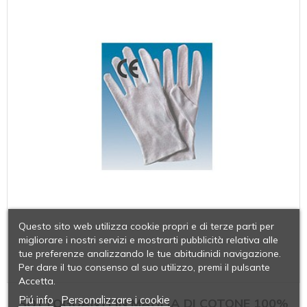
Questo sito web utilizza cookie propri e di terze parti per
migliorare i nostri servizi e mostrarti pubblicità relativa alle
tue preferenze analizzando le tue abitudinidi navigazione.
Per dare il tuo consenso al suo utilizzo, premi il pulsante
Accetta.
Piú info
Personalizzare i cookie
SOTTOGUANTI IN MAGLIA DI COTONE 100%