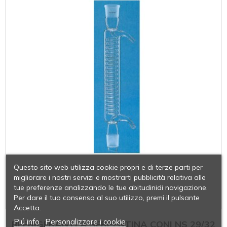
Questo sito web utilizza cookie propri e di terze parti per
migliorare i nostri servizi e mostrarti pubblicità relativa alle
tue preferenze analizzando le tue abitudinidi navigazione.
Per dare il tuo consenso al suo utilizzo, premi il pulsante
Accetta.
Piú info
Personalizzare i cookie
REFRIGERANTI A SERPENTINA CONI NS 29/32