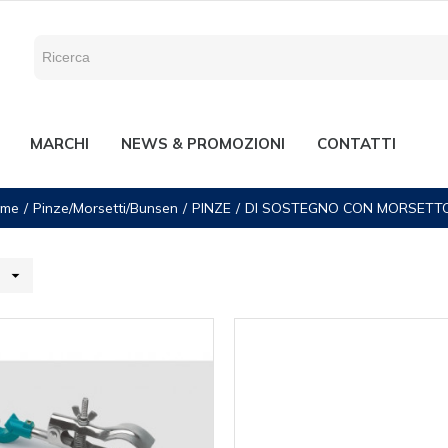
MARCHI
NEWS & PROMOZIONI
CONTATTI
me
Pinze/Morsetti/Bunsen
PINZE
DI SOSTEGNO CON MORSETT
