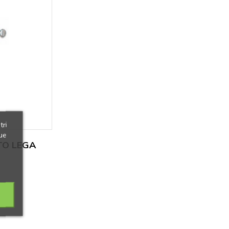
tri
ue
TO LEGA