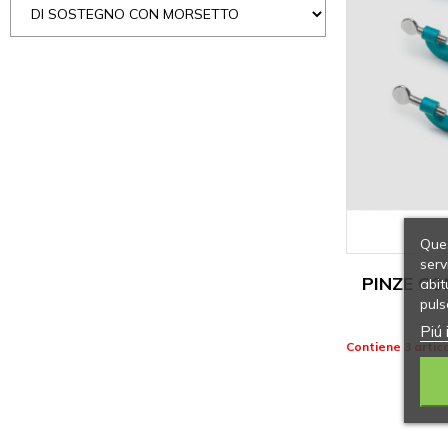
Ques
serv
PINZE C
abit
puls
Piú 
Contiene 3 artico