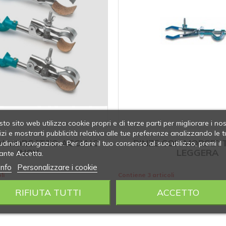
to sito web utilizza cookie propri e di terze parti per migliorare i nos
izi e mostrarti pubblicità relativa alle tue preferenze analizzando le t
ON MORSETTO ACCIAIO
PINZE CON MORSET
udinidi navigazione. Per dare il tuo consenso al suo utilizzo, premi il
INOX
LEGGERA
ante Accetta.
info
Personalizzare i cookie
li
Contiene 3 articoli
RIFIUTA TUTTI
ACCETTO