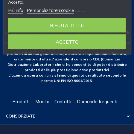
Accetta.
Piú info
Personalizzare i cookie
RIFIUTA TUTTI
Fondata nel 1953 come azienda specializzata nelle forniture di
strumentazione e materiale di consumo per laboratori di analisi e di
ricerca.
ACCETTO
Siamo costantemente attenti alle novità che il mercato nazionale ed
estero richiede, garantendo ai nostri clienti strumentazione e
prodotti di ultima generazione; a questo scopo abbiamo fondato,
unitamente ad altre 7 aziende, il consorzio CDL (Consorzio
Distribuzione Laboratori) che ci ha consentito di poter distribuire
prodotti delle più prestigiose case produttrici.
L'azienda opera con un sistema di qualità certificato secondo le
norme UNI EN ISO 9001/2015.
Prodotti
Marchi
Contatti
Domande frequenti
CONSORZIATE
