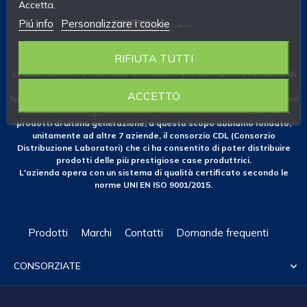
Accetta.
Piú info
Personalizzare i cookie
RIFIUTA TUTTI
Fondata nel 1953 come azienda specializzata nelle forniture di
strumentazione e materiale di consumo per laboratori di analisi e di
ricerca.
ACCETTO
Siamo costantemente attenti alle novità che il mercato nazionale ed
estero richiede, garantendo ai nostri clienti strumentazione e
prodotti di ultima generazione; a questo scopo abbiamo fondato,
unitamente ad altre 7 aziende, il consorzio CDL (Consorzio
Distribuzione Laboratori) che ci ha consentito di poter distribuire
prodotti delle più prestigiose case produttrici.
L'azienda opera con un sistema di qualità certificato secondo le
norme UNI EN ISO 9001/2015.
Prodotti
Marchi
Contatti
Domande frequenti
CONSORZIATE
