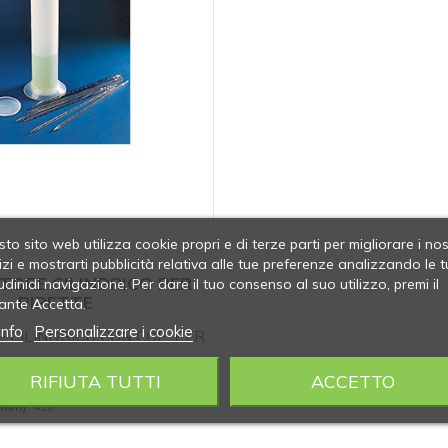
to sito web utilizza cookie propri e di terze parti per migliorare i nos
izi e mostrarti pubblicità relativa alle tue preferenze analizzando le t
TORE CILINDRICO PER
udinidi navigazione. Per dare il tuo consenso al suo utilizzo, premi il
PIPETTE
ante Accetta.
info
Personalizzare i cookie
 CILINDRICO CON COP. PER
RIFIUTA TUTTI
ACCETTO
 mm)
: 82 x 426
 (mm)
: 410