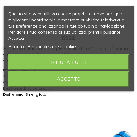
Questo sito web utilizza cookie propri e di terze parti per
migliorare i nostri servizi e mostrarti pubblicità relativa alle
tue preferenze analizzando le tue abitudinidi navigazione.
Per dare il tuo consenso al suo utilizzo, premi il pulsante
5221
Accetta.
Piú info
Personalizzare i cookie
Elettrodo combinato per pH Sension+ 5221 con diaframma
sul manicotto e tappo a vite S7 per creme, campioni viscosi e
sporchi.
RIFIUTA TUTTI
Intervallo pH
: 0÷12
Temperatura di esercizio (° C)
: 0÷60
ACCETTO
Corpo
: Vetro
Elettrolita
: Liquido Crisolyt
Diaframma
: Smerigliato