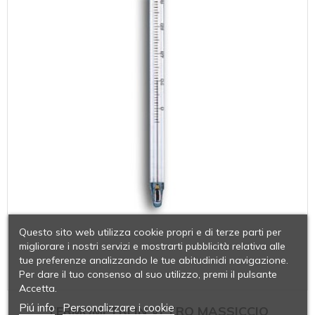
Questo sito web utilizza cookie propri e di terze parti per
migliorare i nostri servizi e mostrarti pubblicità relativa alle
tue preferenze analizzando le tue abitudinidi navigazione.
Per dare il tuo consenso al suo utilizzo, premi il pulsante
Accetta.
Piú info
Personalizzare i cookie
TERMOMETRI IN VETRO MASSICCIO