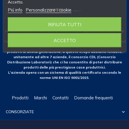
Accetta.
Piú info
Personalizzare i cookie
RIFIUTA TUTTI
Fondata nel 1953 come azienda specializzata nelle forniture di
strumentazione e materiale di consumo per laboratori di analisi e di
ricerca.
ACCETTO
Siamo costantemente attenti alle novità che il mercato nazionale ed
estero richiede, garantendo ai nostri clienti strumentazione e
prodotti di ultima generazione; a questo scopo abbiamo fondato,
unitamente ad altre 7 aziende, il consorzio CDL (Consorzio
Distribuzione Laboratori) che ci ha consentito di poter distribuire
prodotti delle più prestigiose case produttrici.
L'azienda opera con un sistema di qualità certificato secondo le
norme UNI EN ISO 9001/2015.
Prodotti
Marchi
Contatti
Domande frequenti
CONSORZIATE
