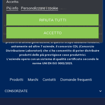
Accetta.
Piú info
Personalizzare i cookie
RIFIUTA TUTTI
Fondata nel 1953 come azienda specializzata nelle forniture di
strumentazione e materiale di consumo per laboratori di analisi e di
ricerca.
ACCETTO
Siamo costantemente attenti alle novità che il mercato nazionale ed
estero richiede, garantendo ai nostri clienti strumentazione e
prodotti di ultima generazione; a questo scopo abbiamo fondato,
unitamente ad altre 7 aziende, il consorzio CDL (Consorzio
Distribuzione Laboratori) che ci ha consentito di poter distribuire
prodotti delle più prestigiose case produttrici.
L'azienda opera con un sistema di qualità certificato secondo le
norme UNI EN ISO 9001/2015.
Prodotti
Marchi
Contatti
Domande frequenti
CONSORZIATE
