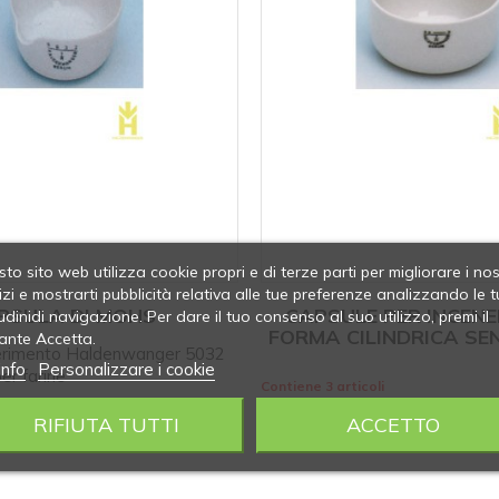
to sito web utilizza cookie propri e di terze parti per migliorare i nos
izi e mostrarti pubblicità relativa alle tue preferenze analizzando le t
PSULA DI MOHS
CAPSULE PER INCEN
udinidi navigazione. Per dare il tuo consenso al suo utilizzo, premi il
FORMA CILINDRICA SE
ante Accetta.
erimento Haldenwanger 5032
info
Personalizzare i cookie
r farine
Contiene 3 articoli
RIFIUTA TUTTI
ACCETTO
 mm)
: 56 x 23