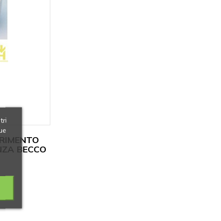
tri
ue
ERIMENTO
NZA BECCO