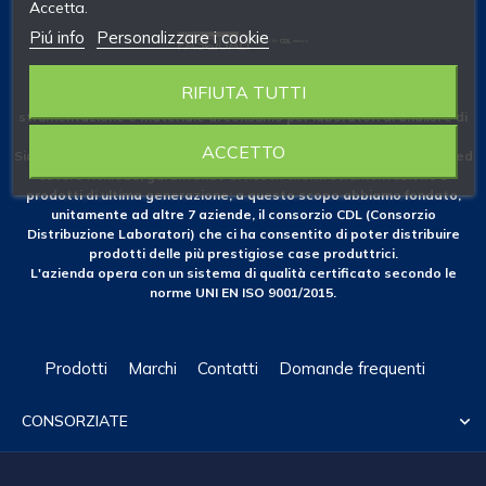
Accetta.
Piú info
Personalizzare i cookie
RIFIUTA TUTTI
Fondata nel 1953 come azienda specializzata nelle forniture di
strumentazione e materiale di consumo per laboratori di analisi e di
ricerca.
ACCETTO
Siamo costantemente attenti alle novità che il mercato nazionale ed
estero richiede, garantendo ai nostri clienti strumentazione e
prodotti di ultima generazione; a questo scopo abbiamo fondato,
unitamente ad altre 7 aziende, il consorzio CDL (Consorzio
Distribuzione Laboratori) che ci ha consentito di poter distribuire
prodotti delle più prestigiose case produttrici.
L'azienda opera con un sistema di qualità certificato secondo le
norme UNI EN ISO 9001/2015.
Prodotti
Marchi
Contatti
Domande frequenti
CONSORZIATE
