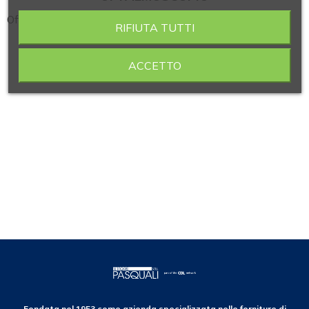
Oftalmoscopio modello mini 3000
RIFIUTA TUTTI
ACCETTO
Fondata nel 1953 come azienda specializzata nelle forniture di