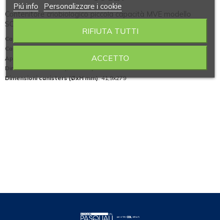
Piú info
Personalizzare i cookie
Contenitore criobiologico piccola capacità MVE modello
SC11/7
RIFIUTA TUTTI
Capacità azoto (l)
: 11,0
Capacità in fiale da 2 ml, altezza 5 cm
: 150
ACCETTO
Apertura collo (mm)
: 55,4
Dimensioni esterne (ØxH mm)
: 260x549
Dimensioni canisters (ØxH mm)
: 41,9x279