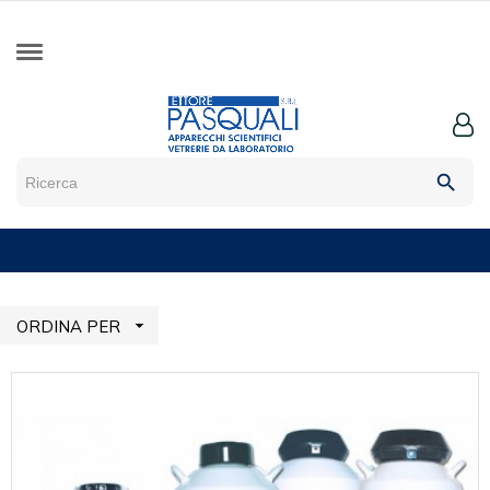
search

ORDINA PER