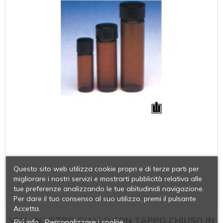
Questo sito web utilizza cookie propri e di terze parti per
migliorare i nostri servizi e mostrarti pubblicità relativa alle
tue preferenze analizzando le tue abitudinidi navigazione.
Per dare il tuo consenso al suo utilizzo, premi il pulsante
Accetta.
VIAL IN VETRO GIALLO CON TAPPO CHIUSO IN
Piú info
Personalizzare i cookie