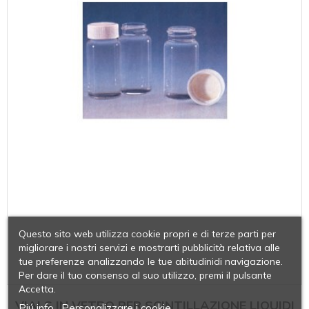
Questo sito web utilizza cookie propri e di terze parti per
migliorare i nostri servizi e mostrarti pubblicità relativa alle
tue preferenze analizzando le tue abitudinidi navigazione.
Per dare il tuo consenso al suo utilizzo, premi il pulsante
Accetta.
VIALS IN VETRO PER SCINTILLAZIONE LIQUIDI
Piú info
Personalizzare i cookie