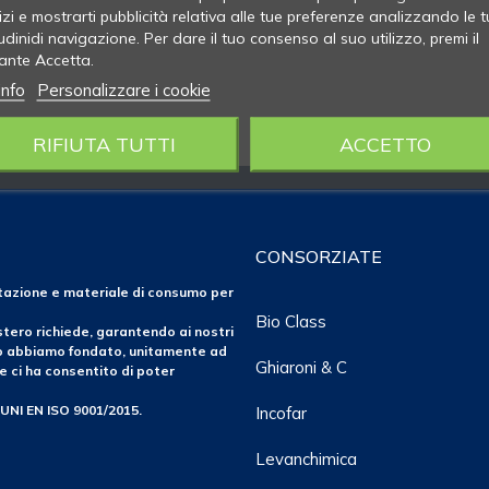
izi e mostrarti pubblicità relativa alle tue preferenze analizzando le t
udinidi navigazione. Per dare il tuo consenso al suo utilizzo, premi il
ante Accetta.
info
Personalizzare i cookie
RIFIUTA TUTTI
ACCETTO
CONSORZIATE
ntazione e materiale di consumo per
Bio Class
tero richiede, garantendo ai nostri
po abbiamo fondato, unitamente ad
Ghiaroni & C
e ci ha consentito di poter
 UNI EN ISO 9001/2015.
Incofar
Levanchimica