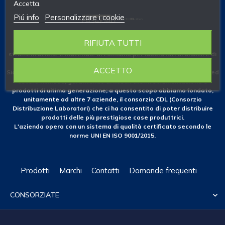
Accetta.
Piú info
Personalizzare i cookie
RIFIUTA TUTTI
Fondata nel 1953 come azienda specializzata nelle forniture di
strumentazione e materiale di consumo per laboratori di analisi e di
ricerca.
ACCETTO
Siamo costantemente attenti alle novità che il mercato nazionale ed
estero richiede, garantendo ai nostri clienti strumentazione e
prodotti di ultima generazione; a questo scopo abbiamo fondato,
unitamente ad altre 7 aziende, il consorzio CDL (Consorzio
Distribuzione Laboratori) che ci ha consentito di poter distribuire
prodotti delle più prestigiose case produttrici.
L'azienda opera con un sistema di qualità certificato secondo le
norme UNI EN ISO 9001/2015.
Prodotti
Marchi
Contatti
Domande frequenti
CONSORZIATE
