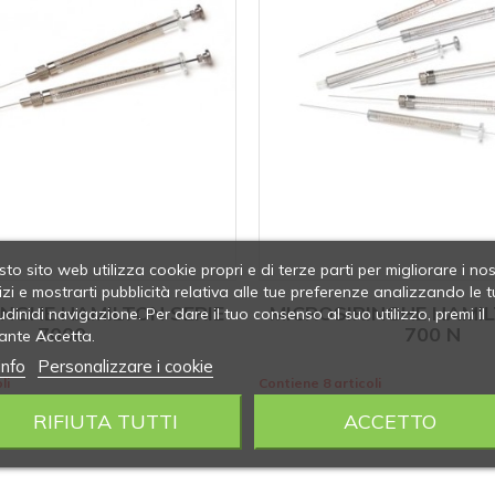
to sito web utilizza cookie propri e di terze parti per migliorare i nos
izi e mostrarti pubblicità relativa alle tue preferenze analizzando le t
INGHE HAMILTON SERIE
MICROSIRINGHE HAMIL
udinidi navigazione. Per dare il tuo consenso al suo utilizzo, premi il
7000
700 N
ante Accetta.
info
Personalizzare i cookie
li
Contiene 8 articoli
RIFIUTA TUTTI
ACCETTO