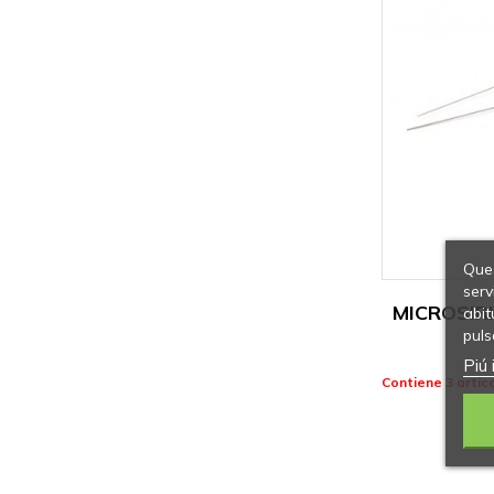
Ques
serv
MICROSIR
abit
puls
Piú 
Contiene 3 artico