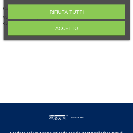
Contenitori per provette CRIOPLAST
RIFIUTA TUTTI
Volume vasca
: Per provette 16x100
Confezione (pezzi)
: 12
ACCETTO
Fondata nel 1953 come azienda specializzata nelle forniture di